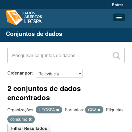
Entrar
Conjuntos de dados
Conjuntos de dados
Organizações
Grupos
Sobre
Ordenar por
2 conjuntos de dados
encontrados
Organizações:
UFCSPA
Formatos:
CSV
Etiquetas:
consumo
Filtrar Resultados