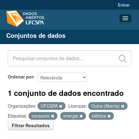
Entrar
Conjuntos de dados
Conjuntos de dados
Organizações
Grupos
Sobre
Ordenar por
1 conjunto de dados encontrado
Organizações:
UFCSPA
Licenças:
Outra (Aberta)
Etiquetas:
consumo
energia
elétrica
Filtrar Resultados