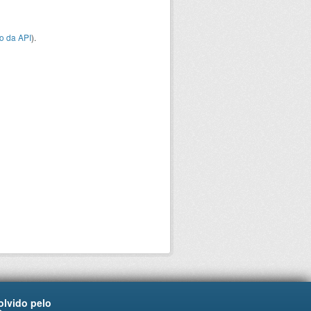
o da API
).
lvido pelo