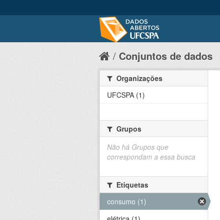
Conjuntos de dados
Organizações
UFCSPA (1)
Grupos
Não há Grupos que
correspondam a essa busca
Etiquetas
consumo (1)
elétrica (1)