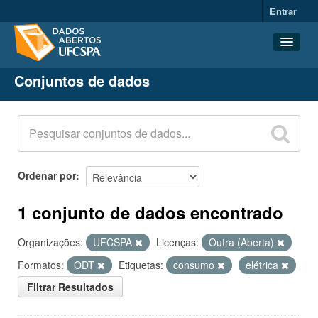
Entrar
Conjuntos de dados
Conjuntos de dados
Organizações
Grupos
Sobre
Ordenar por
1 conjunto de dados encontrado
Organizações:
UFCSPA
Licenças:
Outra (Aberta)
Formatos:
ODT
Etiquetas:
consumo
elétrica
Filtrar Resultados