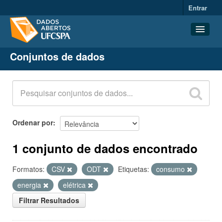
Entrar
Conjuntos de dados
Conjuntos de dados
Organizações
Grupos
Sobre
Ordenar por
1 conjunto de dados encontrado
Formatos:
CSV
ODT
Etiquetas:
consumo
energia
elétrica
Filtrar Resultados