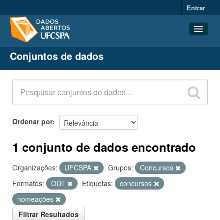
Entrar
Conjuntos de dados
Conjuntos de dados
Organizações
Grupos
Sobre
Ordenar por
1 conjunto de dados encontrado
Organizações:
UFCSPA
Grupos:
Concursos
Formatos:
ODT
Etiquetas:
concursos
nomeações
Filtrar Resultados