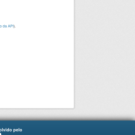
o da API
).
lvido pelo