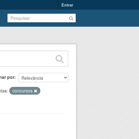
Entrar
nar por
etas:
concursos