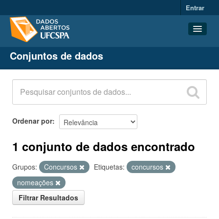
Entrar
Conjuntos de dados
Conjuntos de dados
Organizações
Grupos
Sobre
Ordenar por
1 conjunto de dados encontrado
Grupos:
Concursos
Etiquetas:
concursos
nomeações
Filtrar Resultados