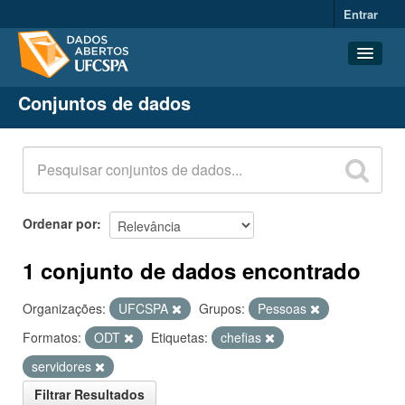
Entrar
Conjuntos de dados
Conjuntos de dados
Organizações
Grupos
Sobre
Ordenar por
1 conjunto de dados encontrado
Organizações:
UFCSPA
Grupos:
Pessoas
Formatos:
ODT
Etiquetas:
chefias
servidores
Filtrar Resultados