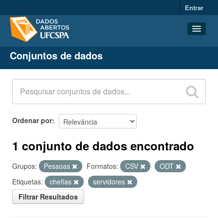
Entrar
Conjuntos de dados
Conjuntos de dados
Organizações
Grupos
Sobre
Ordenar por
1 conjunto de dados encontrado
Grupos:
Pessoas
Formatos:
CSV
ODT
Etiquetas:
chefias
servidores
Filtrar Resultados