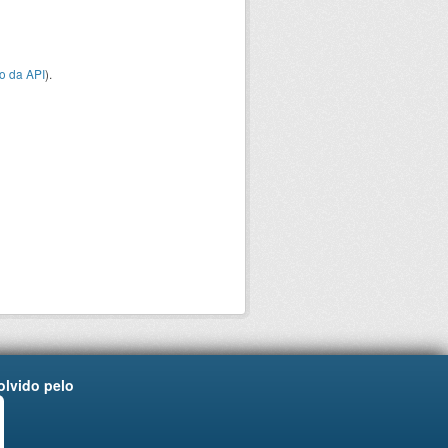
o da API
).
lvido pelo