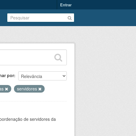
Entrar
nar por
ias
servidores
oordenação de servidores da