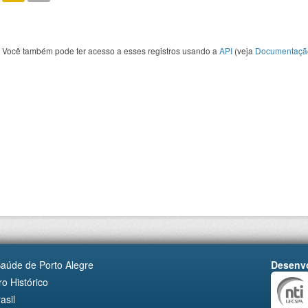
Você também pode ter acesso a esses registros usando a
API
(veja
Documentaçã
Saúde de Porto Alegre
Desenvo
o Histórico
asil