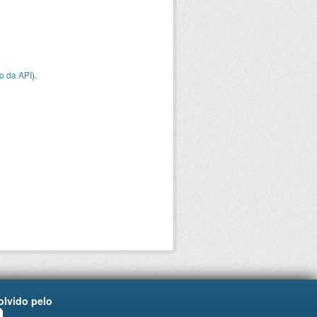
o da API
).
lvido pelo