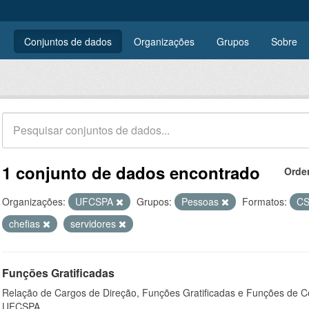
Conjuntos de dados
Organizações
Grupos
Sobre
1 conjunto de dados encontrado
Orde
Organizações:
UFCSPA
Grupos:
Pessoas
Formatos:
C
chefias
servidores
Funções Gratificadas
Relação de Cargos de Direção, Funções Gratificadas e Funções de C
UFCSPA.