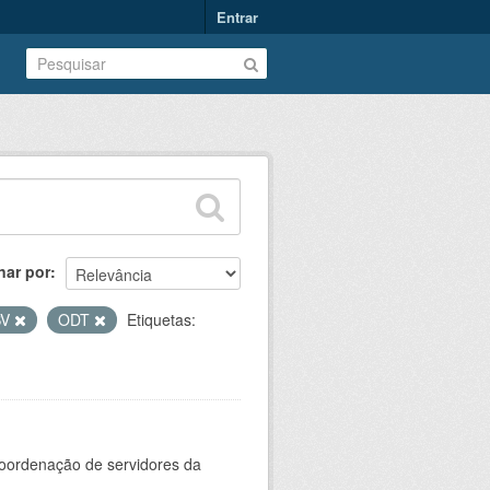
Entrar
nar por
SV
ODT
Etiquetas:
oordenação de servidores da