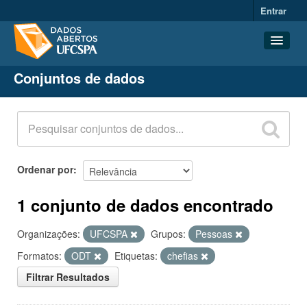
Entrar
Conjuntos de dados
Conjuntos de dados
Organizações
Grupos
Sobre
Ordenar por
1 conjunto de dados encontrado
Organizações:
UFCSPA
Grupos:
Pessoas
Formatos:
ODT
Etiquetas:
chefias
Filtrar Resultados