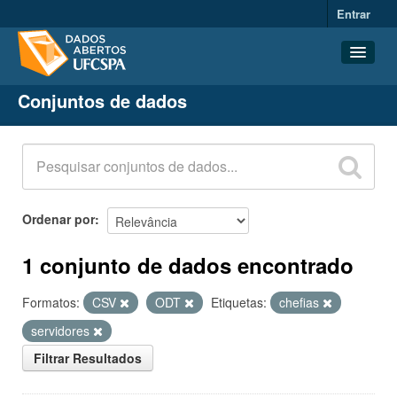
Entrar
Conjuntos de dados
Conjuntos de dados
Organizações
Grupos
Sobre
Ordenar por
1 conjunto de dados encontrado
Formatos:
CSV
ODT
Etiquetas:
chefias
servidores
Filtrar Resultados