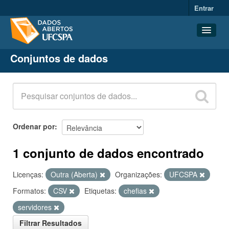
Entrar
Conjuntos de dados
Conjuntos de dados
Organizações
Grupos
Sobre
Ordenar por
1 conjunto de dados encontrado
Licenças:
Outra (Aberta)
Organizações:
UFCSPA
Formatos:
CSV
Etiquetas:
chefias
servidores
Filtrar Resultados