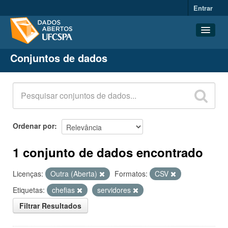
Entrar
Conjuntos de dados
Conjuntos de dados
Organizações
Grupos
Sobre
Ordenar por
1 conjunto de dados encontrado
Licenças:
Outra (Aberta)
Formatos:
CSV
Etiquetas:
chefias
servidores
Filtrar Resultados