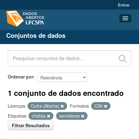
Entrar
Conjuntos de dados
Conjuntos de dados
Organizações
Grupos
Sobre
Ordenar por
1 conjunto de dados encontrado
Licenças:
Outra (Aberta)
Formatos:
CSV
Etiquetas:
chefias
servidores
Filtrar Resultados