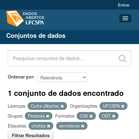
Entrar
Conjuntos de dados
Conjuntos de dados
Organizações
Grupos
Sobre
Ordenar por
1 conjunto de dados encontrado
Licenças:
Outra (Aberta)
Organizações:
UFCSPA
Grupos:
Pessoas
Formatos:
CSV
ODT
Etiquetas:
chefias
servidores
Filtrar Resultados