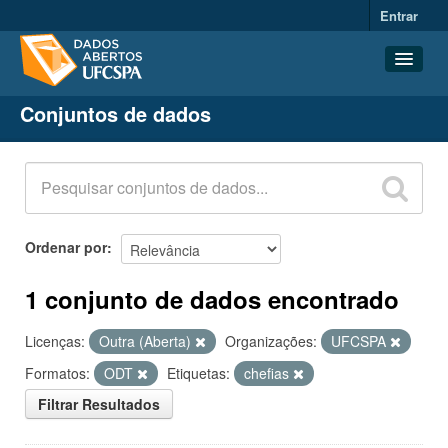
Entrar
Conjuntos de dados
Conjuntos de dados
Organizações
Grupos
Sobre
Ordenar por
1 conjunto de dados encontrado
Licenças:
Outra (Aberta)
Organizações:
UFCSPA
Formatos:
ODT
Etiquetas:
chefias
Filtrar Resultados