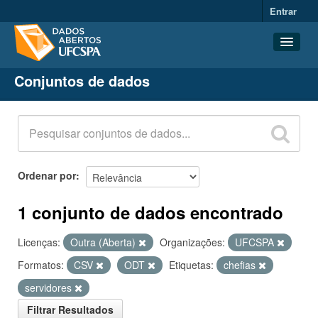
Entrar
Conjuntos de dados
Conjuntos de dados
Organizações
Grupos
Sobre
Ordenar por
1 conjunto de dados encontrado
Licenças:
Outra (Aberta)
Organizações:
UFCSPA
Formatos:
CSV
ODT
Etiquetas:
chefias
servidores
Filtrar Resultados