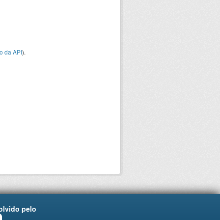
o da API
).
lvido pelo