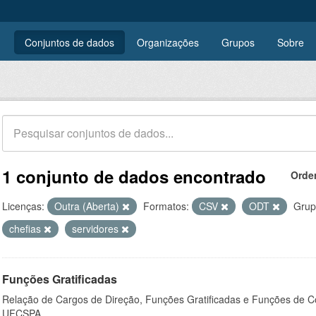
Conjuntos de dados
Organizações
Grupos
Sobre
1 conjunto de dados encontrado
Orde
Licenças:
Outra (Aberta)
Formatos:
CSV
ODT
Grup
chefias
servidores
Funções Gratificadas
Relação de Cargos de Direção, Funções Gratificadas e Funções de C
UFCSPA.