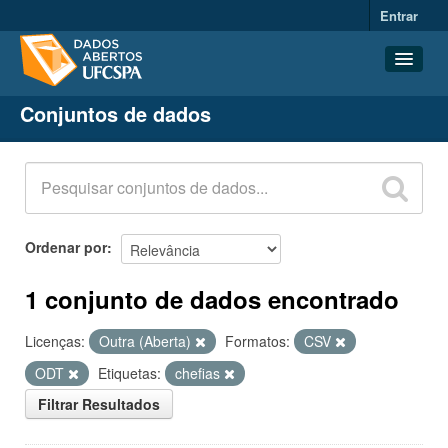
Entrar
Conjuntos de dados
Conjuntos de dados
Organizações
Grupos
Sobre
Ordenar por
1 conjunto de dados encontrado
Licenças:
Outra (Aberta)
Formatos:
CSV
ODT
Etiquetas:
chefias
Filtrar Resultados