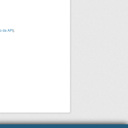
o da API
).