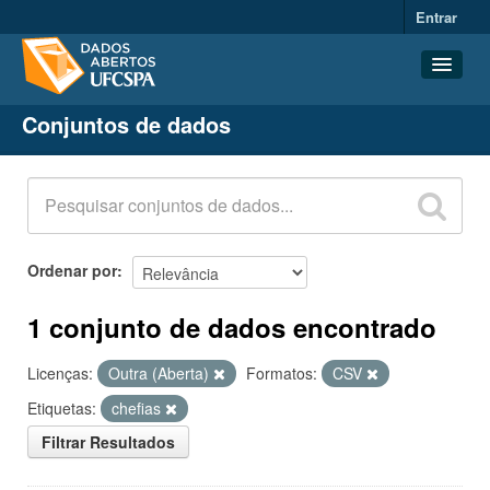
Entrar
Conjuntos de dados
Conjuntos de dados
Organizações
Grupos
Sobre
Ordenar por
1 conjunto de dados encontrado
Licenças:
Outra (Aberta)
Formatos:
CSV
Etiquetas:
chefias
Filtrar Resultados