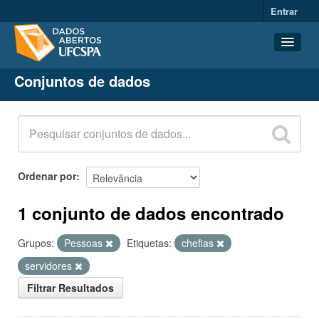
Entrar
Conjuntos de dados
Conjuntos de dados
Organizações
Grupos
Sobre
Ordenar por
1 conjunto de dados encontrado
Grupos:
Pessoas
Etiquetas:
chefias
servidores
Filtrar Resultados