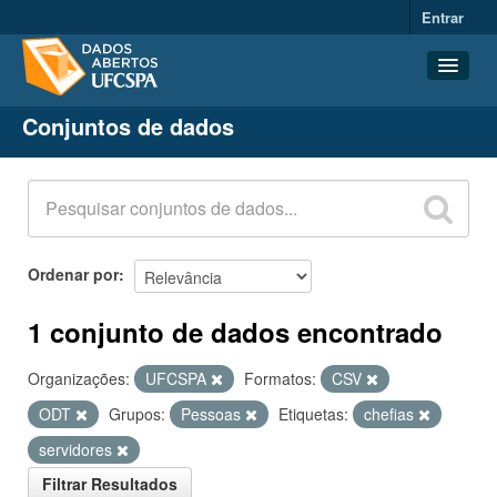
Entrar
Conjuntos de dados
Conjuntos de dados
Organizações
Grupos
Sobre
Ordenar por
1 conjunto de dados encontrado
Organizações:
UFCSPA
Formatos:
CSV
ODT
Grupos:
Pessoas
Etiquetas:
chefias
servidores
Filtrar Resultados