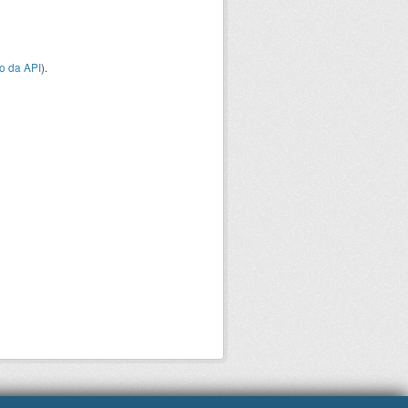
o da API
).