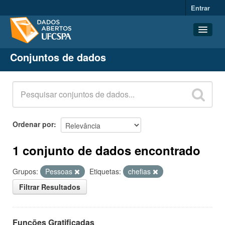
Entrar
Conjuntos de dados
Conjuntos de dados
Organizações
Grupos
Sobre
Ordenar por
1 conjunto de dados encontrado
Grupos:
Pessoas
Etiquetas:
chefias
Filtrar Resultados
Funções Gratificadas