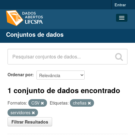
Entrar
Conjuntos de dados
Conjuntos de dados
Organizações
Grupos
Sobre
Ordenar por
1 conjunto de dados encontrado
Formatos:
CSV
Etiquetas:
chefias
servidores
Filtrar Resultados