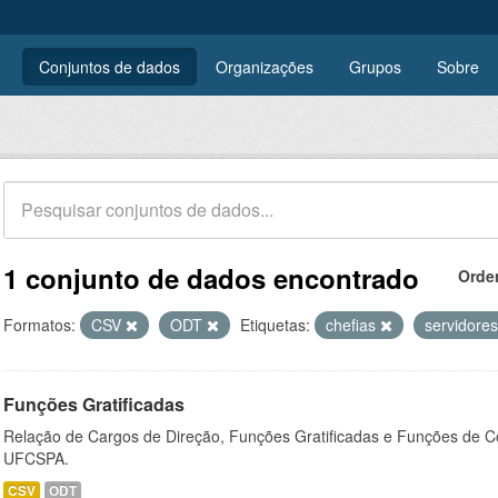
Conjuntos de dados
Organizações
Grupos
Sobre
1 conjunto de dados encontrado
Orde
Formatos:
CSV
ODT
Etiquetas:
chefias
servidore
Funções Gratificadas
Relação de Cargos de Direção, Funções Gratificadas e Funções de C
UFCSPA.
CSV
ODT