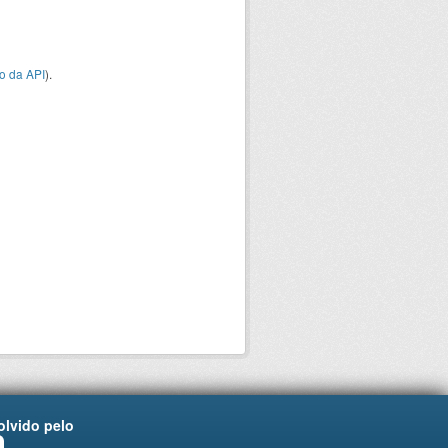
o da API
).
lvido pelo