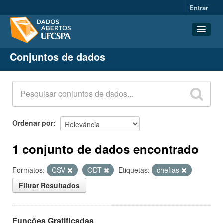
Entrar
Conjuntos de dados
Conjuntos de dados
Organizações
Grupos
Sobre
Ordenar por
1 conjunto de dados encontrado
Formatos:
CSV
ODT
Etiquetas:
chefias
Filtrar Resultados
Funções Gratificadas