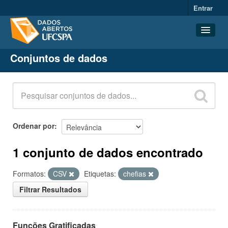
Entrar
Conjuntos de dados
Conjuntos de dados
Organizações
Grupos
Sobre
Ordenar por
1 conjunto de dados encontrado
Formatos:
CSV
Etiquetas:
chefias
Filtrar Resultados
Funções Gratificadas