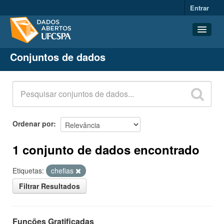
Entrar
Conjuntos de dados
Conjuntos de dados
Organizações
Grupos
Sobre
Ordenar por
1 conjunto de dados encontrado
Etiquetas:
chefias
Filtrar Resultados
Funções Gratificadas