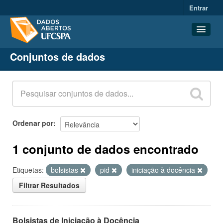
Entrar
Conjuntos de dados
Conjuntos de dados
Organizações
Grupos
Sobre
Ordenar por
1 conjunto de dados encontrado
Etiquetas:
bolsistas
pid
iniciação à docência
Filtrar Resultados
Bolsistas de Iniciação à Docência