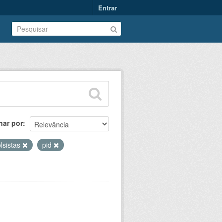
Entrar
nar por
lsistas
pid