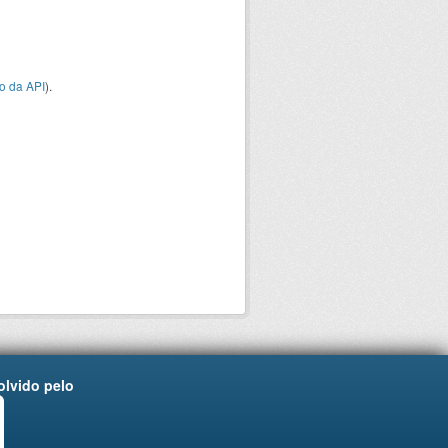
o da API
).
lvido pelo