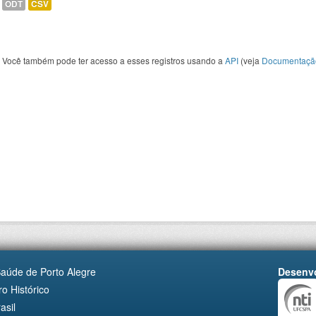
ODT
CSV
Você também pode ter acesso a esses registros usando a
API
(veja
Documentaçã
Saúde de Porto Alegre
Desenvo
o Histórico
asil