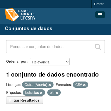
Entrar
Conjuntos de dados
Conjuntos de dados
Organizações
Grupos
Sobre
Ordenar por
1 conjunto de dados encontrado
Licenças:
Outra (Aberta)
Formatos:
CSV
Etiquetas:
bolsistas
pid
Filtrar Resultados