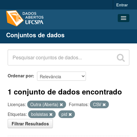
Entrar
Conjuntos de dados
Conjuntos de dados
Organizações
Grupos
Sobre
Ordenar por
1 conjunto de dados encontrado
Licenças:
Outra (Aberta)
Formatos:
CSV
Etiquetas:
bolsistas
pid
Filtrar Resultados