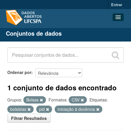
Entrar
Conjuntos de dados
Conjuntos de dados
Organizações
Grupos
Sobre
Ordenar por
1 conjunto de dados encontrado
Grupos:
Bolsas
Formatos:
CSV
Etiquetas:
bolsistas
pid
iniciação à docência
Filtrar Resultados