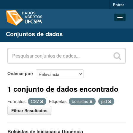
Entrar
Conjuntos de dados
Conjuntos de dados
Organizações
Grupos
Sobre
Ordenar por
1 conjunto de dados encontrado
Formatos:
CSV
Etiquetas:
bolsistas
pid
Filtrar Resultados
Bolsistas de Iniciação à Docência