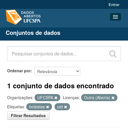
Entrar
Conjuntos de dados
Conjuntos de dados
Organizações
Grupos
Sobre
Ordenar por
1 conjunto de dados encontrado
Organizações:
UFCSPA
Licenças:
Outra (Aberta)
Etiquetas:
bolsistas
pid
Filtrar Resultados