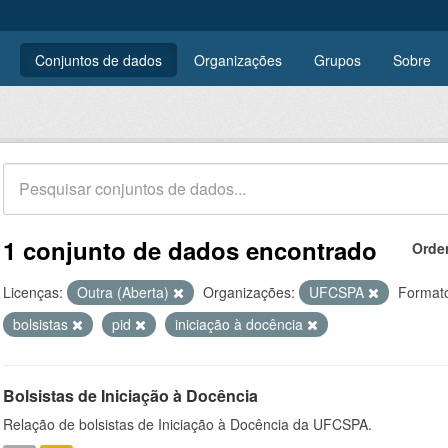
Conjuntos de dados
Organizações
Grupos
Sobre
1 conjunto de dados encontrado
Orde
Licenças:
Outra (Aberta)
Organizações:
UFCSPA
Format
bolsistas
pid
iniciação à docência
Bolsistas de Iniciação à Docência
Relação de bolsistas de Iniciação à Docência da UFCSPA.