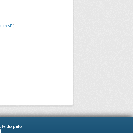
o da API
).
lvido pelo