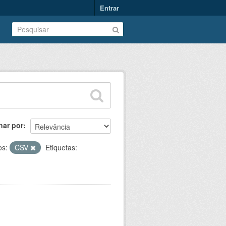
Entrar
nar por
os:
CSV
Etiquetas: