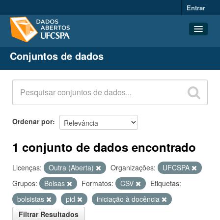
Entrar
Conjuntos de dados
Conjuntos de dados
Organizações
Grupos
Sobre
Ordenar por
1 conjunto de dados encontrado
Licenças:
Outra (Aberta)
Organizações:
UFCSPA
Grupos:
Bolsas
Formatos:
CSV
Etiquetas:
bolsistas
pid
iniciação à docência
Filtrar Resultados