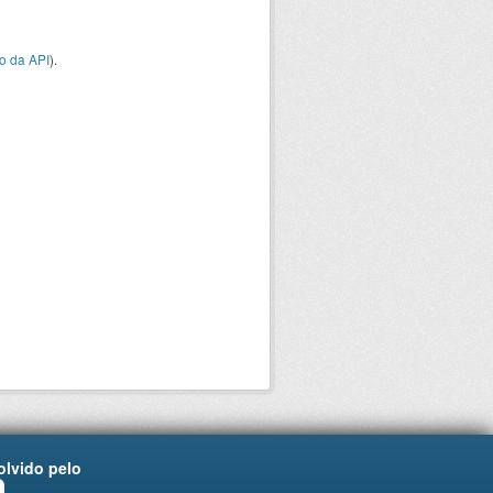
o da API
).
lvido pelo