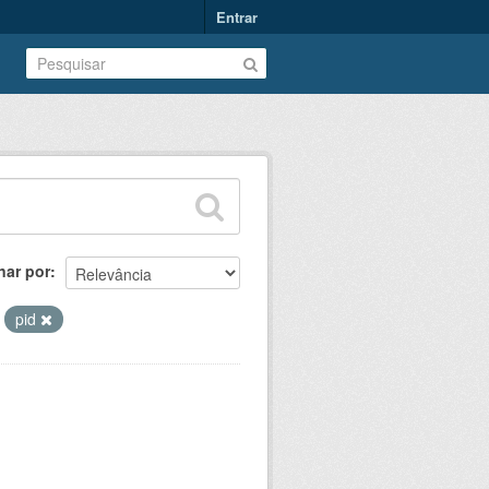
Entrar
nar por
pid