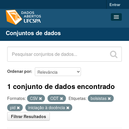
Entrar
Conjuntos de dados
Conjuntos de dados
Organizações
Grupos
Sobre
Ordenar por
1 conjunto de dados encontrado
Formatos:
CSV
ODT
Etiquetas:
bolsistas
pid
iniciação à docência
Filtrar Resultados