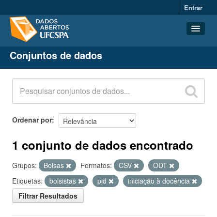
Entrar
Conjuntos de dados
Conjuntos de dados
Organizações
Grupos
Sobre
Ordenar por
1 conjunto de dados encontrado
Grupos:
Bolsas
Formatos:
CSV
ODT
Etiquetas:
bolsistas
pid
iniciação à docência
Filtrar Resultados