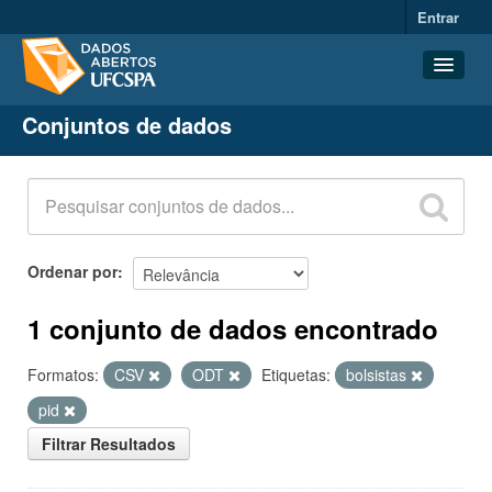
Entrar
Conjuntos de dados
Conjuntos de dados
Organizações
Grupos
Sobre
Ordenar por
1 conjunto de dados encontrado
Formatos:
CSV
ODT
Etiquetas:
bolsistas
pid
Filtrar Resultados