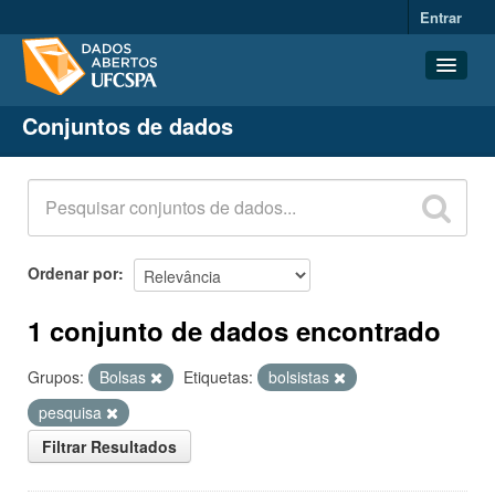
Entrar
Conjuntos de dados
Conjuntos de dados
Organizações
Grupos
Sobre
Ordenar por
1 conjunto de dados encontrado
Grupos:
Bolsas
Etiquetas:
bolsistas
pesquisa
Filtrar Resultados