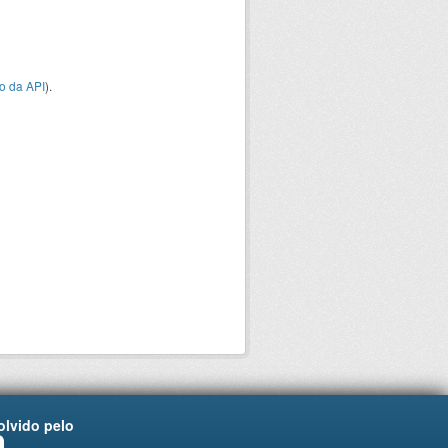
o da API
).
lvido pelo