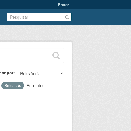
Entrar
nar por
:
Bolsas
Formatos: