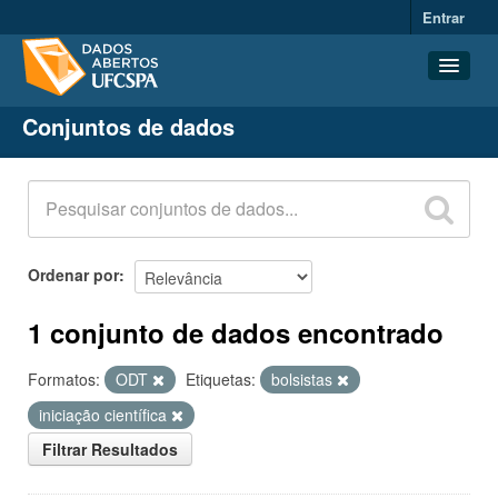
Entrar
Conjuntos de dados
Conjuntos de dados
Organizações
Grupos
Sobre
Ordenar por
1 conjunto de dados encontrado
Formatos:
ODT
Etiquetas:
bolsistas
iniciação científica
Filtrar Resultados