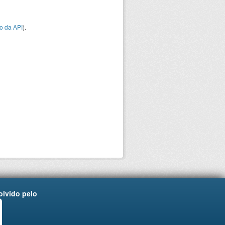
o da API
).
lvido pelo