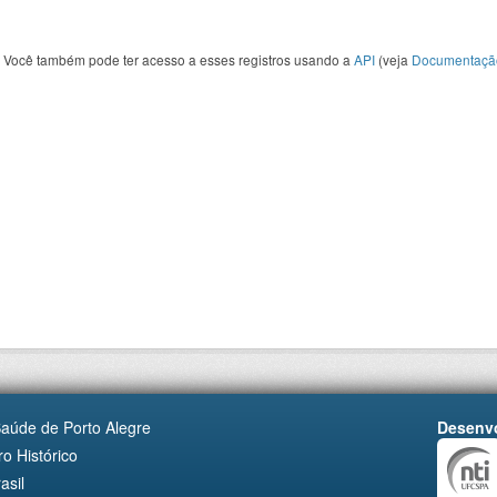
Você também pode ter acesso a esses registros usando a
API
(veja
Documentaçã
Saúde de Porto Alegre
Desenvo
o Histórico
asil